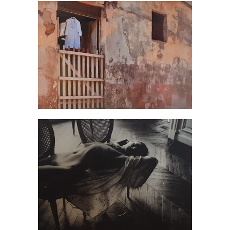
Fotografia Shirt
BILL BITSURAYA
/
FOTOGRAFÍAS
Nude #20004 (sic) – Sergio
Veranes
ARTE ERÓTICO
/
FOTOGRAFÍAS
/
SERGIO
VERANES